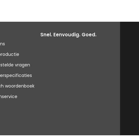
Snel. Eenvoudig. Goed.
ons
productie
stelde vragen
erspecificaties
sch woordenboek
nservice