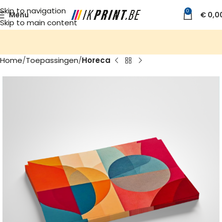
Skip to navigation
0
Menu
€
0,0
Skip to main content
Home
Toepassingen
Horeca