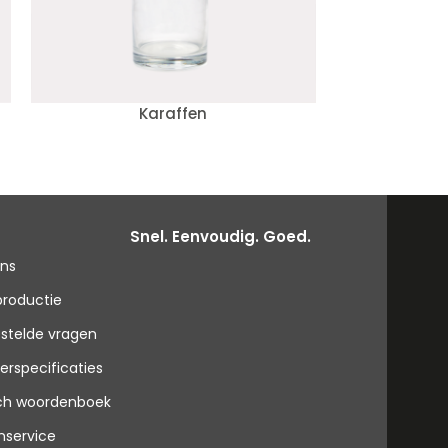
Karaffen
Mokke
Snel. Eenvoudig. Goed.
ons
productie
stelde vragen
erspecificaties
sch woordenboek
nservice