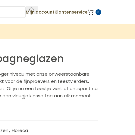
Mijn account
Klantenservice
0
pagneglazen
hoger niveau met onze onweerstaanbare
voor de fijnproevers en feestvierders,
it. Of je nu een feestje viert of ontspant na
 een vleugje klasse toe aan elk moment.
azen
,
Horeca