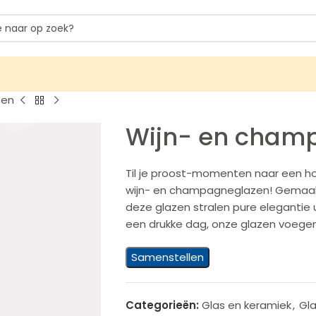
zen
Wijn- en cham
Til je proost-momenten naar een 
wijn- en champagneglazen! Gemaakt 
deze glazen stralen pure elegantie u
een drukke dag, onze glazen voegen
Samenstellen
Categorieën:
Glas en keramiek
,
Gl