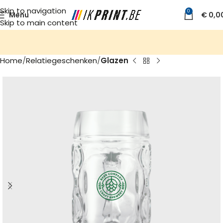
Skip to navigation
0
Menu
€
0,0
Skip to main content
Home
Relatiegeschenken
Glazen