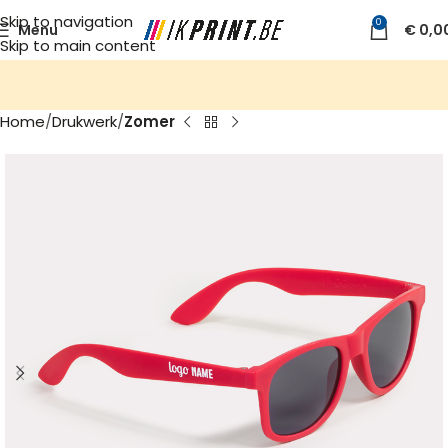
Skip to navigation
0
Menu
€
0,0
Skip to main content
Home
Drukwerk
Zomer