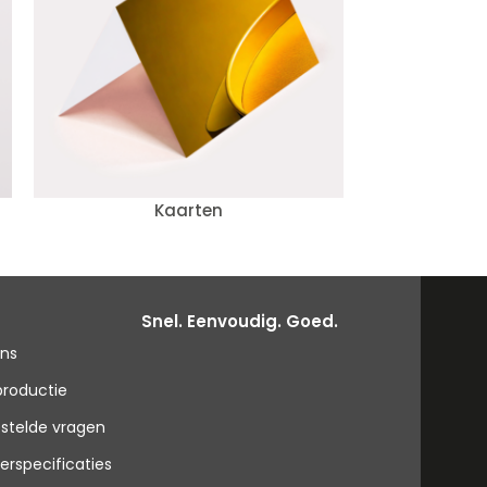
Kaarten
Not
Snel. Eenvoudig. Goed.
ons
productie
stelde vragen
erspecificaties