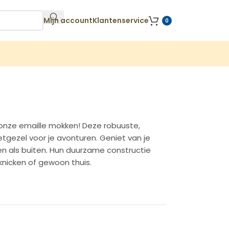
Mijn account
Klantenservice
0
 onze emaille mokken! Deze robuuste,
etgezel voor je avonturen. Geniet van je
nnen als buiten. Hun duurzame constructie
knicken of gewoon thuis.