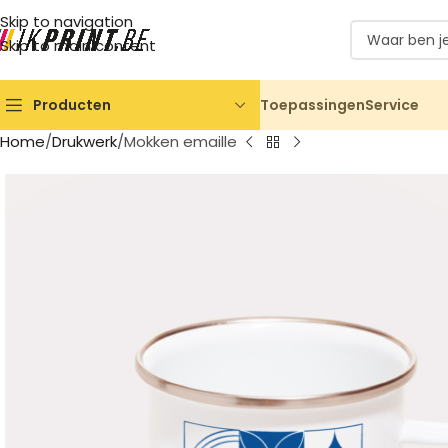
Skip to navigation
Skip to main content
Toepassingen
Service
Producten
Home
Drukwerk
Mokken emaille