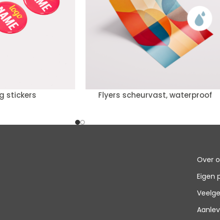
 stickers
Flyers scheurvast, waterproof
Over 
Eigen 
Veelge
Aanlev