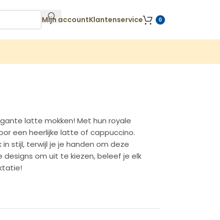
Mijn account
Klantenservice
0
gante latte mokken! Met hun royale
or een heerlijke latte of cappuccino.
n stijl, terwijl je je handen om deze
designs om uit te kiezen, beleef je elk
ktatie!