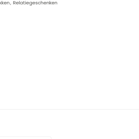
kken
,
Relatiegeschenken