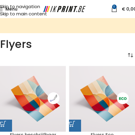
Skip to navigation
0
Menu
€
0,0
Skip to main content
Flyers
Flyers beschrijfbaar
Flyers Eco