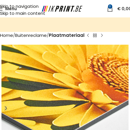
Skip to navigation
0
Menu
€
0,0
Skip to main content
Home
Buitenreclame
Plaatmateriaal