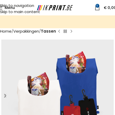
Skip to navigation
0
Menu
€
0,0
Skip to main content
Home
Verpakkingen
Tassen