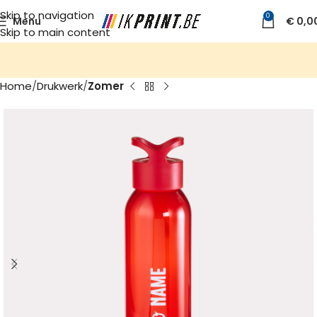
Skip to navigation
0
Menu
€
0,0
Skip to main content
Home
Drukwerk
Zomer