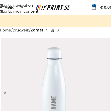
Skip to navigation
0
Menu
€
0,0
Skip to main content
Home
Drukwerk
Zomer