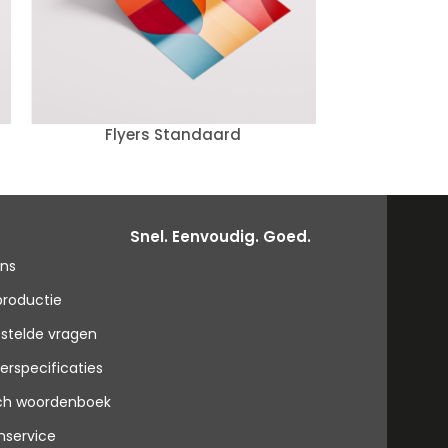
Flyers Standaard
Snel. Eenvoudig. Goed.
ons
productie
stelde vragen
erspecificaties
sch woordenboek
nservice