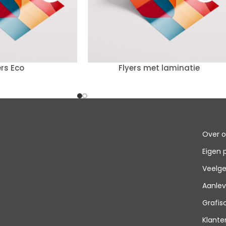
ers Eco
Flyers met laminatie
Over 
Eigen 
Veelge
Aanlev
Grafi
Klante