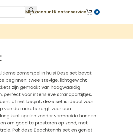
Mijn account
Klantenservice
0
t
ultieme zomerspel in huis! Deze set bevat
e beginnen: twee stevige, lichtgewicht
ckets zijn gemaakt van hoogwaardig
 perfect voor intensieve strandpartijtjes.
ent of net begint, deze set is ideaal voor
p van de rackets zorgt voor een
nlang kunt spelen zonder vermoeide handen
orpen om goed te presteren op zand, met
trole. Pak deze Beachtennis set en geniet