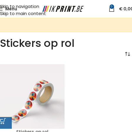
Skip to navigation
0
Menu
€
0,0
Skip to main content
Stickers op rol
Stickers op rol