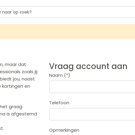
Vraag account aan
en, maar dat
ssionals zoals jij
Naam (*)
iedt jou, naast
e kortingen en
Telefoon
 het graag
mma is afgestemd
t.
Opmerkingen