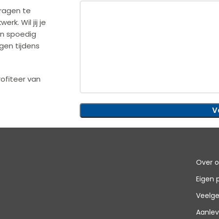
vragen te
k. Wil jij je
en spoedig
gen tijdens
ofiteer van
Over 
Eigen 
Veelge
Aanlev