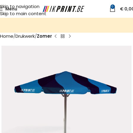
Skip to navigation
0
Menu
€
0,0
Skip to main content
Home
Drukwerk
Zomer