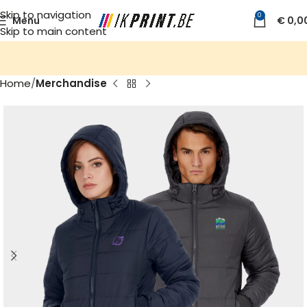
Skip to navigation
0
Menu
€
0,0
Skip to main content
Home
Merchandise