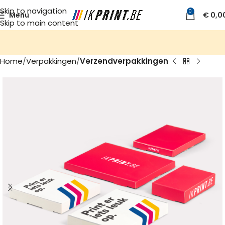
Skip to navigation
0
Menu
€
0,0
Skip to main content
Home
Verpakkingen
Verzendverpakkingen