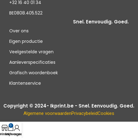
+32 16 40 01 34
BE0808.405.522
Snel. Eenvoudig. Goed.
Over ons
Eigen productie
Veelgestelde vragen
Aanleverspecificaties
Grafisch woordenboek
Klantenservice
Copyright © 2024- Ikprint.be - Snel. Eenvoudig. Goed.
Algemene voorwaarden
Privacybeleid
Cookies
0
Winkelwagen
Winkel
Mijn account