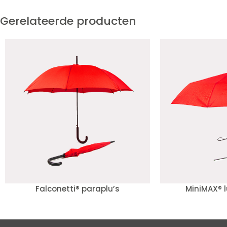
Gerelateerde producten
Falconetti® paraplu’s
MiniMAX® l