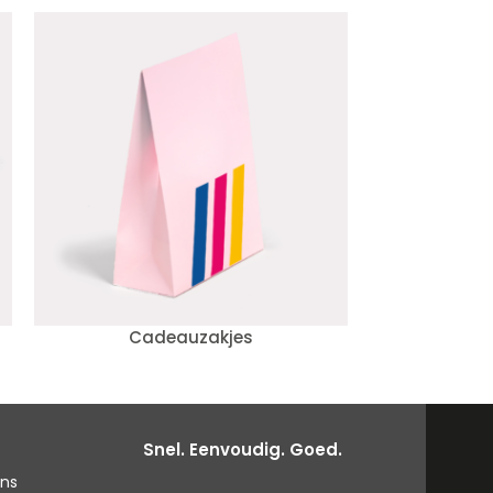
Cadeauzakjes
Ma
Snel. Eenvoudig. Goed.
ons