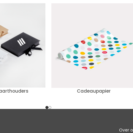
aarthouders
Cadeaupapier
Over 