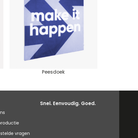
Peesdoek
Pix
Snel. Eenvoudig. Goed.
ons
productie
stelde vragen