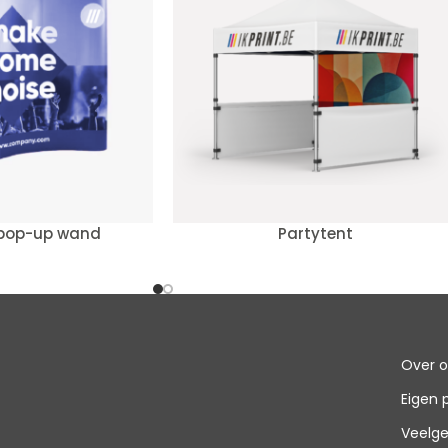
pop-up wand
Partytent
Over 
Eigen 
Veelge