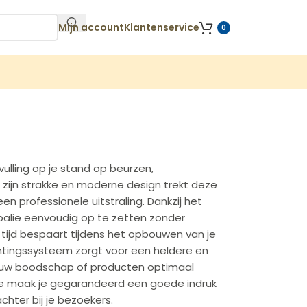
Mijn account
Klantenservice
0
vulling op je stand op beurzen,
ijn strakke en moderne design trekt deze
en professionele uitstraling. Dankzij het
 balie eenvoudig op te zetten zonder
tijd bespaart tijdens het opbouwen van je
htingssysteem zorgt voor een heldere en
 jouw boodschap of producten optimaal
lie maak je gegarandeerd een goede indruk
achter bij je bezoekers.