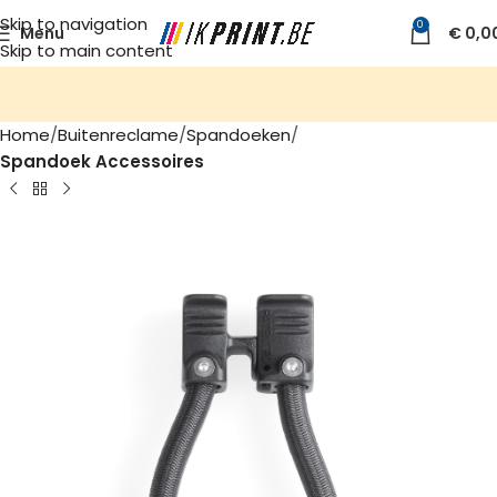
Skip to navigation
0
Menu
€
0,0
Skip to main content
Home
Buitenreclame
Spandoeken
Spandoek Accessoires