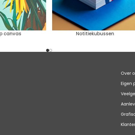
op canvas
Notitiekubussen
Over 
Eigen 
Veelge
Aanlev
Grafi
Klante