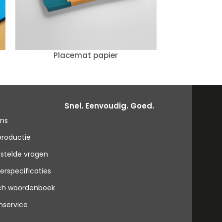
Placemat papier
PVC Schu
Snel. Eenvoudig. Goed.
ons
productie
stelde vragen
erspecificaties
sch woordenboek
nservice