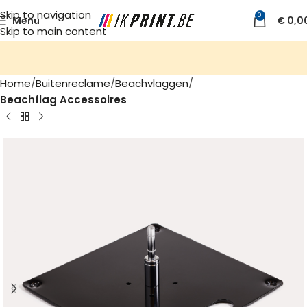
Skip to navigation
0
Menu
€
0,0
Skip to main content
Home
Buitenreclame
Beachvlaggen
Beachflag Accessoires