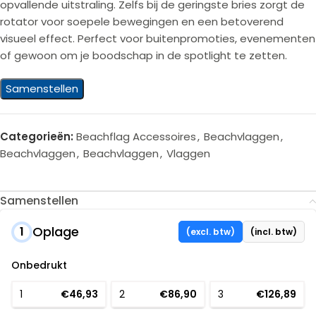
opvallende uitstraling. Zelfs bij de geringste bries zorgt de
rotator voor soepele bewegingen en een betoverend
visueel effect. Perfect voor buitenpromoties, evenementen
of gewoon om je boodschap in de spotlight te zetten.
Samenstellen
Categorieën:
Beachflag Accessoires
,
Beachvlaggen
,
Beachvlaggen
,
Beachvlaggen
,
Vlaggen
Samenstellen
Oplage
1
(excl. btw)
(incl. btw)
Onbedrukt
1
€46,93
2
€86,90
3
€126,89