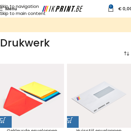
Skip to navigation
0
Menu
€
0,0
Skip to main content
Drukwerk
Gekleurde enveloppen
Huisstijl enveloppen