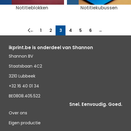
Notitieblokken
Notitiekubussen
←
1
2
3
4
5
6
→
ikprint.be is onderdeel van Shannon
Shannon BV
Staatsbaan 4C2
3210 Lubbeek
+32 16 40 01 34
BE0808.405.522
Snel. Eenvoudig. Goed.
Over ons
Eigen productie