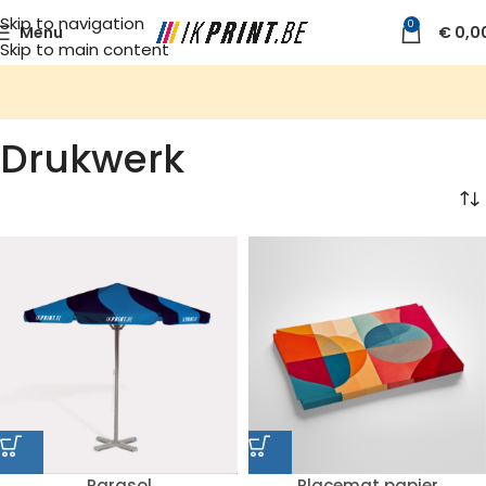
Skip to navigation
0
Menu
€
0,0
Skip to main content
Drukwerk
Parasol
Placemat papier