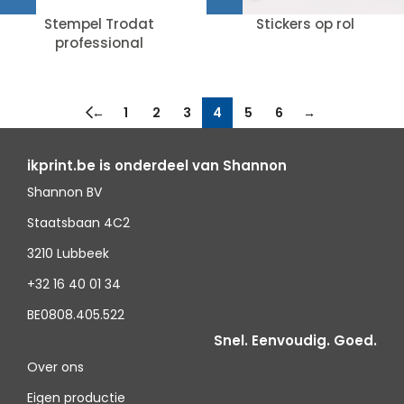
Stempel Trodat
Stickers op rol
professional
←
1
2
3
4
5
6
→
ikprint.be is onderdeel van Shannon
Shannon BV
Staatsbaan 4C2
3210 Lubbeek
+32 16 40 01 34
BE0808.405.522
Snel. Eenvoudig. Goed.
Over ons
Eigen productie