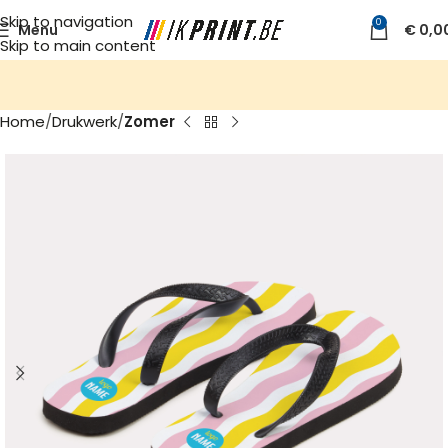
Skip to navigation
0
Menu
€
0,0
Skip to main content
Home
Drukwerk
Zomer