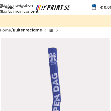
Skip to navigation
0
Menu
€
0,0
Skip to main content
Home
Buitenreclame